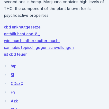
second one is hemp. Marijuana contains high levels of
THC, the component of the plant known for its
psychoactive properties.
cbd unkrautgesetze
enthält hanf cbd-öl_
wie man hanfherzbutter macht
cannabis topisch gegen schwellungen
ist cbd teuer
htp
Sl
CDszQ
FY
Azk