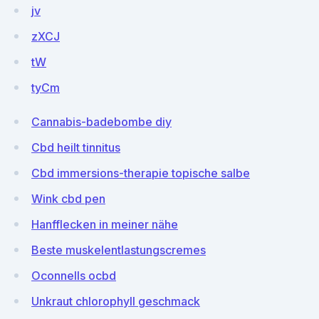
jv
zXCJ
tW
tyCm
Cannabis-badebombe diy
Cbd heilt tinnitus
Cbd immersions-therapie topische salbe
Wink cbd pen
Hanfflecken in meiner nähe
Beste muskelentlastungscremes
Oconnells ocbd
Unkraut chlorophyll geschmack