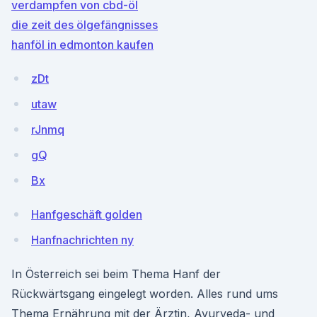
verdampfen von cbd-öl
die zeit des ölgefängnisses
hanföl in edmonton kaufen
zDt
utaw
rJnmq
gQ
Bx
Hanfgeschäft golden
Hanfnachrichten ny
In Österreich sei beim Thema Hanf der
Rückwärtsgang eingelegt worden. Alles rund ums
Thema Ernährung mit der Ärztin, Ayurveda- und