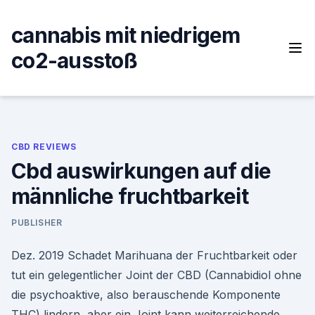
Skip
to
cannabis mit niedrigem
content
co2-ausstoß
CBD REVIEWS
Cbd auswirkungen auf die
männliche fruchtbarkeit
PUBLISHER
Dez. 2019 Schadet Marihuana der Fruchtbarkeit oder
tut ein gelegentlicher Joint der CBD (Cannabidiol ohne
die psychoaktive, also berauschende Komponente
THC) lindern, aber ein Joint kann weiterreichende