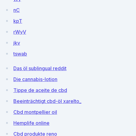
nC
kpT
rWyV
jkv
tswab
Das öl sublingual reddit
Die cannabis-lotion
Tippe de aceite de cbd
Beeinträchtigt cbd-öl xarelto_
Cbd montpellier oil
Hemplife online
Cbd produkte reno