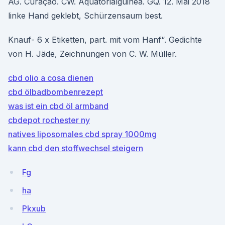
AG. Curaçao. CW. Äquatorialguinea. GQ. 12. Mai 2018
linke Hand geklebt, Schürzensaum best.
Knauf- 6 x Etiketten, part. mit vom Hanf“. Gedichte
von H. Jäde, Zeichnungen von C. W. Müller.
cbd olio a cosa dienen
cbd ölbadbombenrezept
was ist ein cbd öl armband
cbdepot rochester ny
natives liposomales cbd spray 1000mg
kann cbd den stoffwechsel steigern
Fg
ha
Pkxub