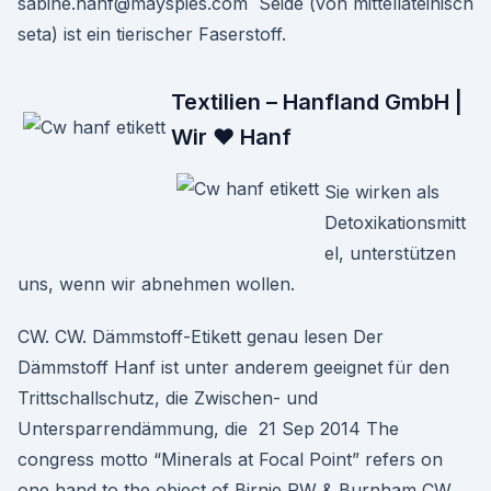
sabine.hanf@mayspies.com Seide (von mittellateinisch
seta) ist ein tierischer Faserstoff.
Textilien – Hanfland GmbH |
Wir ♥ Hanf
Sie wirken als
Detoxikationsmitt
el, unterstützen
uns, wenn wir abnehmen wollen.
CW. CW. Dämmstoff-Etikett genau lesen Der
Dämmstoff Hanf ist unter anderem geeignet für den
Trittschallschutz, die Zwischen- und
Untersparrendämmung, die 21 Sep 2014 The
congress motto “Minerals at Focal Point” refers on
one hand to the object of Birnie RW & Burnham CW